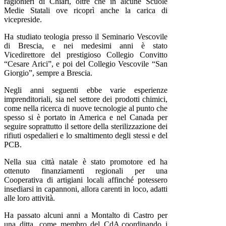
ragionieri di Chiari, oltre che in alcune Scuole
Medie Statali ove ricoprì anche la carica di
vicepreside.
Ha studiato teologia presso il Seminario Vescovile
di Brescia, e nei medesimi anni è stato
Vicedirettore del prestigioso Collegio Convitto
“Cesare Arici”, e poi del Collegio Vescovile “San
Giorgio”, sempre a Brescia.
Negli anni seguenti ebbe varie esperienze
imprenditoriali, sia nel settore dei prodotti chimici,
come nella ricerca di nuove tecnologie al punto che
spesso si è portato in America e nel Canada per
seguire soprattutto il settore della sterilizzazione dei
rifiuti ospedalieri e lo smaltimento degli stessi e del
PCB.
Nella sua città natale è stato promotore ed ha
ottenuto finanziamenti regionali per una
Cooperativa di artigiani locali affinché potessero
insediarsi in capannoni, allora carenti in loco, adatti
alle loro attività.
Ha passato alcuni anni a Montalto di Castro per
una ditta, come membro del CdA,coordinando i