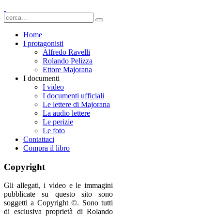
Home
I protagonisti
Alfredo Ravelli
Rolando Pelizza
Ettore Majorana
I documenti
I video
I documenti ufficiali
Le lettere di Majorana
La audio lettere
Le perizie
Le foto
Contattaci
Compra il libro
Copyright
Gli allegati, i video e le immagini
pubblicate su questo sito sono
soggetti a Copyright ©. Sono tutti
di esclusiva proprietà di Rolando