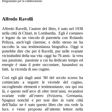
Ringraziamo per la collaborazione.
Alfredo Ravelli
Alfredo Ravelli, l’autore del libro, è nato nel 1938
nella città di Chiari, in Lombardia. Egli è coetaneo
e legato da un vincolo di parentela con Rolando
Pelizza, anch’egli clarense, e dello stesso ne ha
raccolto la sua testimonianza biografica. Oggi si
potrebbe dire che per il Ravelli, pur nelle svariate
vicissitudini della sua vita -oggi ha 76 anni- la vera
sua passione, passione a cui ha dedicato tempo ed
energie è stata il poter raccontare, basandosi su
fatti, la vicenda di suo cugino.
Così egli già dagli anni ’80 del secolo scorso ha
cominciato a seguire le vicende del cugino,
raccogliendo elementi e testimonianze, ora qui ora
là, e questo nell’arco di oltre trent’anni, recandosi
svariate volte all’estero (Svizzera, Germania,
Spagna) nonché e per non dire in varie città
dell’Italia: ne è nato questo libro che ora vede la
luce, e viene proposto all’attento lettore nella