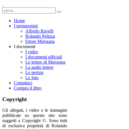
Home
I protagonisti
Alfredo Ravelli
Rolando Pelizza
Ettore Majorana
I documenti
I video
I documenti ufficiali
Le lettere di Majorana
La audio lettere
Le perizie
Le foto
Contattaci
Compra il libro
Copyright
Gli allegati, i video e le immagini
pubblicate su questo sito sono
soggetti a Copyright ©. Sono tutti
di esclusiva proprietà di Rolando