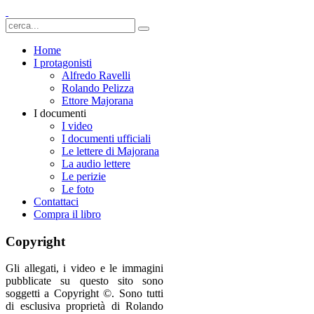
Home
I protagonisti
Alfredo Ravelli
Rolando Pelizza
Ettore Majorana
I documenti
I video
I documenti ufficiali
Le lettere di Majorana
La audio lettere
Le perizie
Le foto
Contattaci
Compra il libro
Copyright
Gli allegati, i video e le immagini
pubblicate su questo sito sono
soggetti a Copyright ©. Sono tutti
di esclusiva proprietà di Rolando