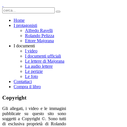
Home
I protagonisti
Alfredo Ravelli
Rolando Pelizza
Ettore Majorana
I documenti
I video
I documenti ufficiali
Le lettere di Majorana
La audio lettere
Le perizie
Le foto
Contattaci
Compra il libro
Copyright
Gli allegati, i video e le immagini
pubblicate su questo sito sono
soggetti a Copyright ©. Sono tutti
di esclusiva proprietà di Rolando